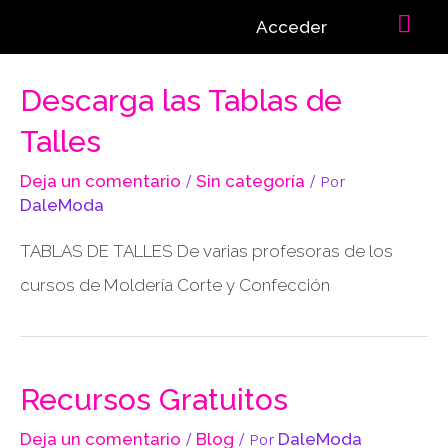
Acceder
Descarga las Tablas de
Talles
Deja un comentario
/
Sin categoría
/ Por
DaleModa
TABLAS DE TALLES De varias profesoras de los
cursos de Moldería Corte y Confección
Recursos Gratuitos
Deja un comentario
/
Blog
/ Por
DaleModa