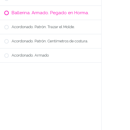
Ballerina. Armado. Pegado en Horma.
UNIVERSO DE MODA
Acordonado. Patrón. Trazar el Molde.
Que aprendo?
Modalidad
Acordonado. Patrón. Centímetros de costura.
Precio
Preguntas Frecuentes
Acordonado. Armado
QUIENES SOMOS
Bio DaleModa
Bio Cynthia
Nos Recomiendan
SUSCRIBITE
Registro
Ingreso
Mi Cuenta