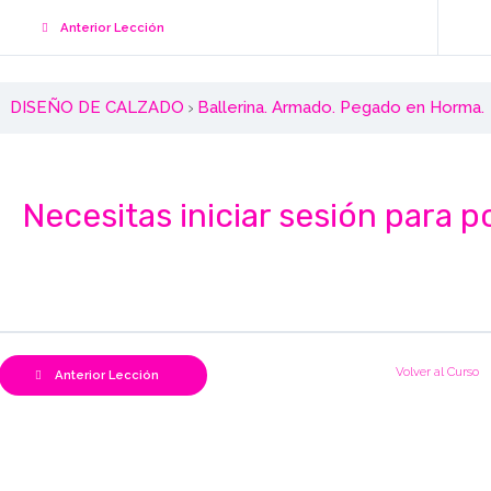
Anterior Lección
DISEÑO DE CALZADO
Ballerina. Armado. Pegado en Horma.
Necesitas iniciar sesión para p
Volver al Curso
Anterior Lección