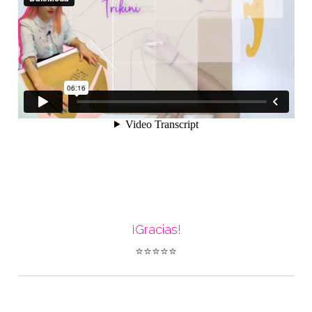
¡Gracias!
⭐⭐⭐⭐⭐