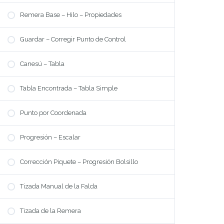
Nos Recomiendan
Remera Base – Hilo – Propiedades
SUSCRIBITE
Registro
Guardar – Corregir Punto de Control
Ingreso
Mi Cuenta
Canesú – Tabla
MI UNIVERSO
Tabla Encontrada – Tabla Simple
UNIVERSO DE MODA
Punto por Coordenada
Que aprendo?
Modalidad
Progresión – Escalar
Precio
Corrección Piquete – Progresión Bolsillo
Preguntas Frecuentes
QUIENES SOMOS
Tizada Manual de la Falda
Bio DaleModa
Bio Cynthia
Tizada de la Remera