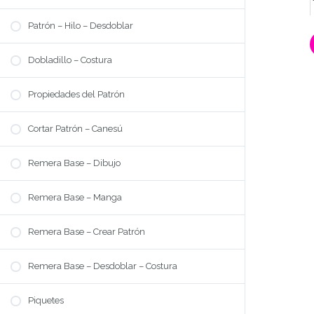
Patrón – Hilo – Desdoblar
Dobladillo – Costura
Propiedades del Patrón
Cortar Patrón – Canesú
UNIVERSO DE MODA
Remera Base – Dibujo
Que aprendo?
Modalidad
Remera Base – Manga
Precio
Remera Base – Crear Patrón
Preguntas Frecuentes
QUIENES SOMOS
Remera Base – Desdoblar – Costura
Bio DaleModa
Bio Cynthia
Piquetes