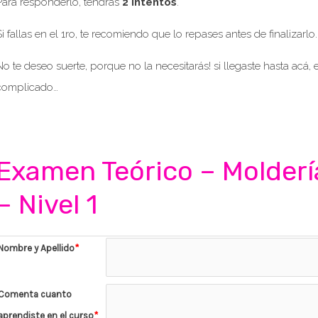
Para responderlo, tendrás
2 intentos
.
Si fallas en el 1ro, te recomiendo que lo repases antes de finalizarlo.
No te deseo suerte, porque no la necesitarás! si llegaste hasta acá,
complicado…
Examen Teórico – Molderí
– Nivel 1
Nombre y Apellido
*
Comenta cuanto
aprendiste en el curso
*