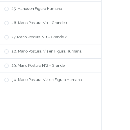
MI UNIVERSO
25. Manos en Figura Humana
UNIVERSO DE MODA
26. Mano Postura N°1 – Grande 1
Que aprendo?
27. Mano Postura N°1 – Grande 2
Modalidad
Precio
28. Mano Postura N°1 en Figura Humana
Preguntas Frecuentes
QUIENES SOMOS
29. Mano Postura N°2 – Grande
Bio DaleModa
30. Mano Postura N°2 en Figura Humana
Bio Cynthia
Nos Recomiendan
SUSCRIBITE
Registro
Ingreso
Mi Cuenta