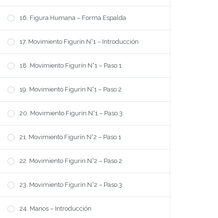
16. Figura Humana – Forma Espalda
UNIVERSO DE MODA
17. Movimiento Figurín N°1 – Introducción
Que aprendo?
Modalidad
18. Movimiento Figurín N°1 – Paso 1
Precio
19. Movimiento Figurín N°1 – Paso 2
Preguntas Frecuentes
QUIENES SOMOS
20. Movimiento Figurín N°1 – Paso 3
Bio DaleModa
21. Movimiento Figurín N°2 – Paso 1
Bio Cynthia
Nos Recomiendan
22. Movimiento Figurin N°2 – Paso 2
SUSCRIBITE
Registro
23. Movimiento Figurín N°2 – Paso 3
Ingreso
24. Manos – Introducción
Mi Cuenta