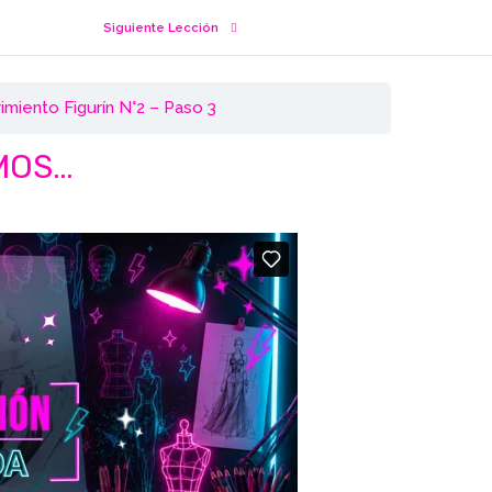
Siguiente Lección
imiento Figurín N°2 – Paso 3
MOS…